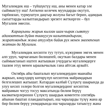
Мугалимдик иш – түйшүктүү иш, аны менен катар эле
сыймыктуу иш! Анткени келечек муундарды окутуп,
тарбиялап, турмуштун даңгыр жолуна багыт берип, адамдык
сыпаттарды калыптандырып эрезеге жеткирген – бул
Мугалим эмеспи.
Караңгыны жарык кылган шам чырак сыяктуу
адамзаттын дүйнө таануусун калыптандырган,
жаратмандык жана атуулдук бийик рух менен эмгектенип
жаткан да Мугалим.
Мугалимдик кесипти туу тутуп, күжүрмөн эмгек менен
алп уруп, чарчаганын билишпей, окуткан балдары менен
сыймыктанып иштеп жатышкан учурдагы мугалимдерге
таазим этүү менен ыраазычылык гана айтсак арзыйт.
Октябрь айы башталып мугалимдердин маанайы
жаркып, көңүлдөрү көтөрүлүп кесиптик майрамдарын
белгилешип жатышат. Катардан калбай Сүлүктү шаарында да
улуу кесип ээлери болгон мугалимдердинг кесиптик
майрамын чогуу тосуу максатында билим берүү
кызматкерлеринин Сүлүктү шаардык комитети сентябрь
айынан баштап пландаштырып, иш чараларды түзүү жана ар
бир билим берүү уюмдарында иш чараларды татыктуу жана