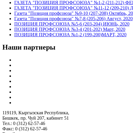
ГАЗЕТА "ПОЗИЦИЯ ПРОФСОЮЗА" №1-2 (211-212) ФЕВ
ГАЗЕТА "ПОЗИЦИЯ ПРОФСОЮЗА" №11-12 (209-210) Д
Газета "Позиция профсоюза" №9-10 (207-208) Октябрь, 2
Газета "Позиция профсоюза" №7-8 (205-206) Август, 2020
ПОЗИЦИЯ ПРОФСОЮЗА №5-6 (203-204) ИЮНЬ, 2020
ПОЗИЦИЯ ПРОФСОЮЗА №3-4 (201-202) Март, 2020
ПОЗИЦИЯ ПРОФСОЮЗА №1-2 (199-200)МАРТ, 2020
Наши партнеры
119119, Кыргызская Республика,
Бишкек, пр. Чуй 207, кабинет 51
Тел.: 0 (312) 62-57-46