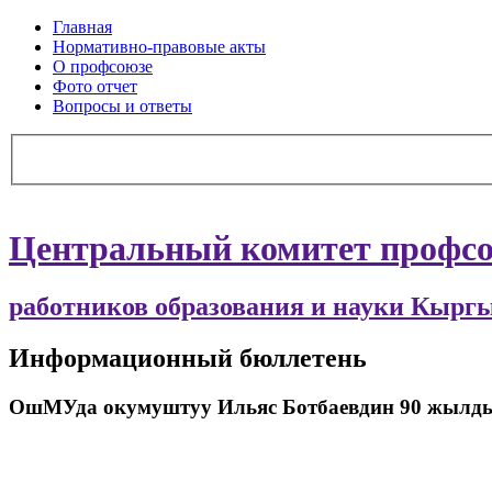
Главная
Нормативно-правовые акты
О профсоюзе
Фото отчет
Вопросы и ответы
Центральный комитет профс
работников образования и науки Кырг
Информационный бюллетень
ОшМУда окумуштуу Ильяс Ботбаевдин 90 жылдык