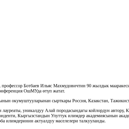
у, профессор Ботбаев Ильяс Махмудовичтин 90 жылдык маараке
конференция ОшМУда өтүп жатат.
ынын окумуштууларынан сырткары Россия, Казакстан, Тажикис
уреаты, уникалдуу Алай породасындагы койлордун автору, К
нденти, Кыргызстандын Улуттук илимдер академиясынын акаде
ба илимдеринин актуалдуу маселелери талкууланды.