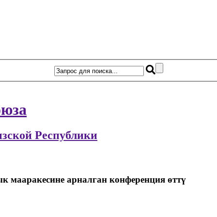
оюза
ызской Республики
 мааракесине арналган конференция өттү