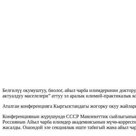
Белгилүү окумуштуу, биолог, айыл чарба илимдеринин доктор
актуалдуу маселелери” аттуу эл аралык илимий-практикалык 
Аталган конференцияга Кыргызстандагы жогорку окуу жайлар
Конференциянын жүрүшүндө СССР Мамлекеттик сыйлыгынын ла
Россиянын Айыл чарба илимдер академиясынын мүчө-корреспо
жасалды. Ошондой эле секциялык иште табигый жана айыл чар