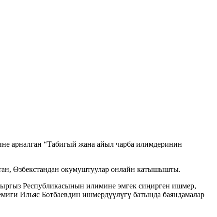
сине арналган “Табигый жана айыл чарба илимдеринин
тан, Өзбекстандан окумуштуулар онлайн катышышты.
ыргыз Республикасынын илимине эмгек сиңирген ишмер,
миги Ильяс Ботбаевдин ишмердүүлүгү батында баяндамалар