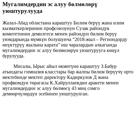
Мугалимдердин эс алуу бөлмөлөрү
уюштурулууда
Жалал-Абад областына караштуу Билим берүү жана илим
кызматкерлеринин профсоюзунун Сузак райондук
комитетинин демилгеси менен райондун билим берүү
уюмдарында мүмкүн болушунча “2018-жыл – Региондорду
өнүктүрүү жылына карата” иш чаралардын алкагында
мугалимдердин эс алуу бөлмөлөрүн уюштурууга көңүл
бурулууда.
Мисалы, Ырыс айыл өкмөтүнө караштуу З.Бабур
атындагы гимназия класстары бар жалпы билим берүүчү орто
мектебинде мектеп директору Кадиркулов Д жана
профкомдун төрагасы К.Хайруллаевдин аракети менен
мугалимдердин эс алуу бөлмөсү 43 миң сомго
демөөрчүлөрдүн эсебинен уюштурулган.