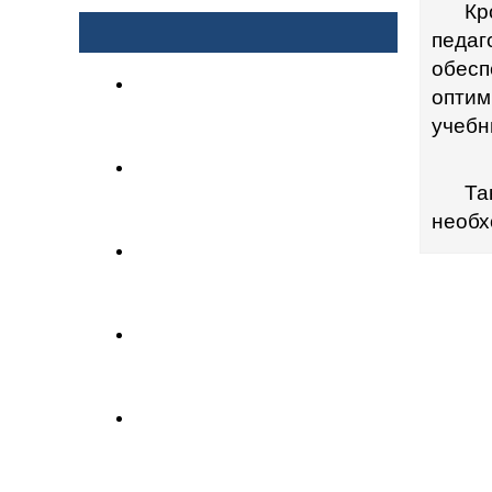
Кр
ВАЖНЫЕ МАТЕРИАЛЫ
педаг
обесп
ГАЗЕТА "ПОЗИЦИЯ
оптим
ПРОФСОЮЗА" №3-4 (213-
учебн
214) АПРЕЛЬ, 2021
ГАЗЕТА "ПОЗИЦИЯ
ПРОФСОЮЗА" №1-2 (211-
Та
212) ФЕВРАЛЬ, 2021
необх
ГАЗЕТА "ПОЗИЦИЯ
ПРОФСОЮЗА" №11-12
(209-210) ДЕКАБРЬ, 2020
ГАЗЕТА "ПОЗИЦИЯ
ПРОФСОЮЗА" №9-10
(207-208) ОКТЯБРЬ, 2020
ГАЗЕТА "ПОЗИЦИЯ
ПРОФСОЮЗА" №7-8 (205-
206) АВГУСТ, 2020