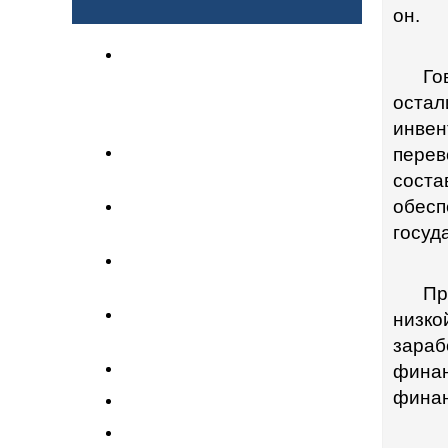
ОСНОВЫЕ РАЗДЕЛЫ
он.
2020 г. "Год развития
регионов, цифровизация
Го
страны и поддержки
остал
детей"
инвен
Газета "Позиция
пере
профсоюза"
соста
Информационный
обес
бюллетень
госуд
Международное
сотрудничество
Пр
Организационная
низко
деятельность
зара
Профсоюз в регионах
фина
финан
Профсоюз помог
Социальное партнерство