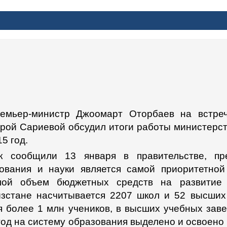
ФОРМАЦИОННЫЙ БЮЛЛЕТЕНЬ
ПРЕМЬЕР-МИНИСТР ДЖООМАРТ ОТ
МИНИСТРОМ ОБРАЗОВАНИЯ И НАУК
БСУДИЛ ИТОГИ РАБОТЫ МИНИСТЕРСТВА
ПРИОРИТЕТЫ НА 20
емьер-министр Джоомарт Оторбаев на встре
рой Сариевой обсудил итоги работы министерст
5 год.
к сообщили 13 января в правительстве, пр
ования и науки является самой приоритетно
шой объем бюджетных средств на развитие 
зстане насчитывается 2207 школ и 52 высших
я более 1 млн учеников, в высших учебных заве
год на систему образования выделено и освоено