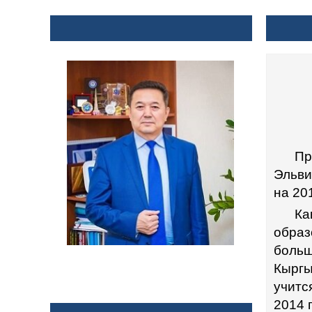
ПРЕДСЕДАТЕЛЬ
ИН
О
Пр
Эльви
на 201
Ка
образ
боль
Кыргы
ТОКТОГУЛОВ АСЫЛБЕК
ТОКТОГУЛОВИЧ
учитс
2014 